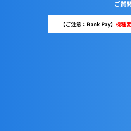
ご質
【ご注意：Bank Pay】
機種