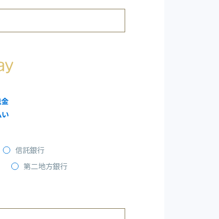
送金
払い
信託銀行
第二地方銀行