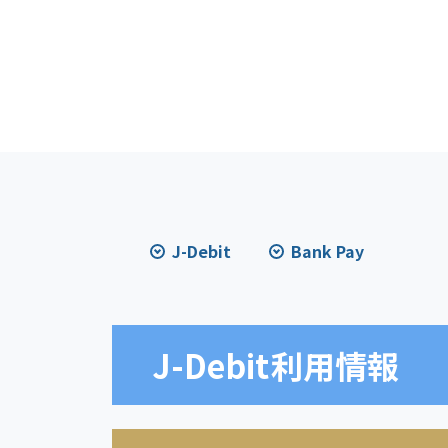
J-Debit
Bank Pay
J-Debit
利用情報