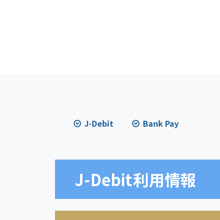
J-Debit
Bank Pay
J-Debit
利用情報